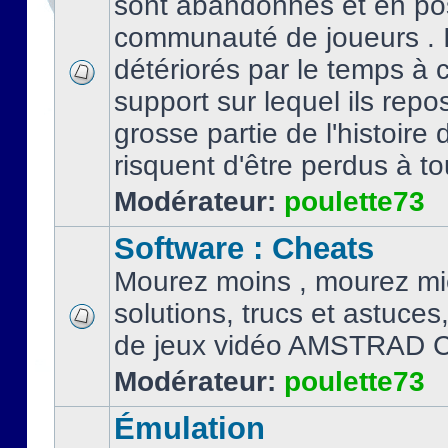
sont abandonnés et en po
communauté de joueurs . I
détériorés par le temps à
support sur lequel ils repo
grosse partie de l'histoire 
risquent d'être perdus à tou
Modérateur:
poulette73
Software : Cheats
Mourez moins , mourez mi
solutions, trucs et astuce
de jeux vidéo AMSTRAD 
Modérateur:
poulette73
Émulation