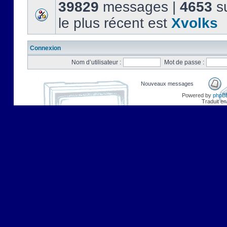
39829
messages |
4653
su
le plus récent est
Xvolks
Connexion
Nom d’utilisateur :
Mot de passe :
Nouveaux messages
Powered by
phpB
Traduit en