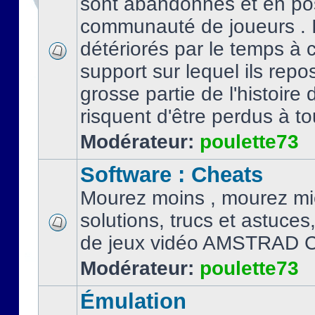
sont abandonnés et en po
communauté de joueurs . I
détériorés par le temps à
support sur lequel ils repo
grosse partie de l'histoire 
risquent d'être perdus à tou
Modérateur:
poulette73
Software : Cheats
Mourez moins , mourez mi
solutions, trucs et astuce
de jeux vidéo AMSTRAD 
Modérateur:
poulette73
Émulation