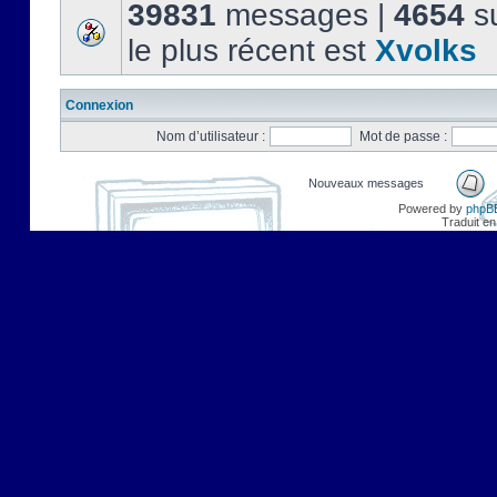
39831
messages |
4654
su
le plus récent est
Xvolks
Connexion
Nom d’utilisateur :
Mot de passe :
Nouveaux messages
Powered by
phpB
Traduit en