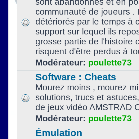
sont abandonnés et en po
communauté de joueurs . I
détériorés par le temps à
support sur lequel ils repo
grosse partie de l'histoire 
risquent d'être perdus à tou
Modérateur:
poulette73
Software : Cheats
Mourez moins , mourez mi
solutions, trucs et astuce
de jeux vidéo AMSTRAD 
Modérateur:
poulette73
Émulation