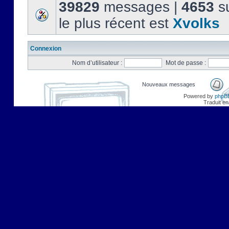
39829
messages |
4653
su
le plus récent est
Xvolks
Connexion
Nom d’utilisateur :
Mot de passe :
Nouveaux messages
Powered by
phpB
Traduit en