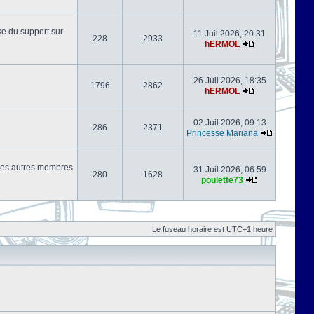
se du support sur
11 Juil 2026, 20:31
228
2933
hERMOL
26 Juil 2026, 18:35
1796
2862
hERMOL
02 Juil 2026, 09:13
286
2371
Princesse Mariana
s les autres membres
31 Juil 2026, 06:59
280
1628
poulette73
Le fuseau horaire est UTC+1 heure