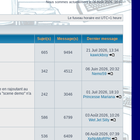
Nous sommes actuellement le 06 Août 2026, 16:47
Le fuseau horaire est UTC+1 heure
Sujet(s)
Message(s)
Dernier message
21 Juil 2026, 13:34
665
9494
kawickboy
06 Juin 2026, 20:32
342
4512
Nemo59
e en rajoutant au
01 Juil 2026, 18:10
 la "scene demo" n'a
242
3046
Princesse Mariana
03 Août 2026, 10:26
586
6799
Wet Jet Silly
06 Août 2026, 07:39
536
6409
XeNoMoRPH