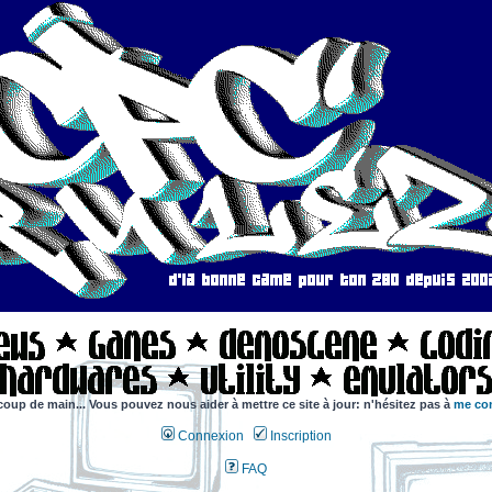
coup de main... Vous pouvez nous aider à mettre ce site à jour: n'hésitez pas à
me con
Connexion
Inscription
FAQ