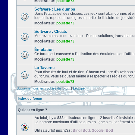
Modérateur:
poulette73
Software : Les dumps
Dans l'état actuel des choses, ces jeux sont abandonnés et e
lequel ils reposent , une grosse partie de l'histoire du jeu vidé
Modérateur:
poulette73
Software : Cheats
Mourez moins , mourez mieux : Pokes, solutions, trucs et a
Modérateur:
poulette73
Émulation
Ce forum est consacré à l'utilisation des émulateurs ou l'uti
Modérateur:
poulette73
La Taverne
Pour discuter de tout et de rien. Chacun est libre d'ouvrir so
du forum. Veuillez quand même à respecter les règles du for
Modérateur:
poulette73
Supprimer tous les cookies du forum
|
L’équipe
Index du forum
Qui est en ligne ?
Au total, il y a
838
utilisateurs en ligne :: 2 inscrits, 0 invisib
Le nombre maximum d’utilisateurs en ligne simultanément a 
Utilisateur(s) inscrit(s) :
Bing [Bot]
,
Google [Bot]