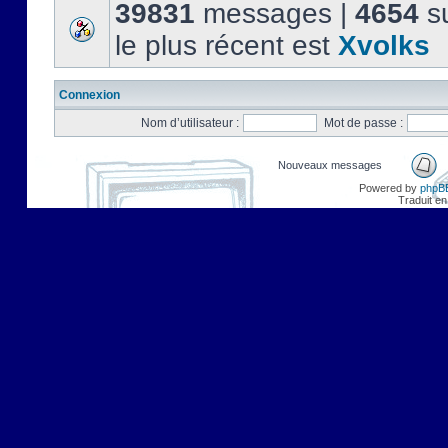
39831
messages |
4654
su
le plus récent est
Xvolks
Connexion
Nom d’utilisateur :
Mot de passe :
Nouveaux messages
Powered by
phpB
Traduit en