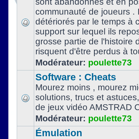
sont abandonnés et en po
communauté de joueurs . I
détériorés par le temps à
support sur lequel ils repo
grosse partie de l'histoire 
risquent d'être perdus à tou
Modérateur:
poulette73
Software : Cheats
Mourez moins , mourez mi
solutions, trucs et astuce
de jeux vidéo AMSTRAD 
Modérateur:
poulette73
Émulation