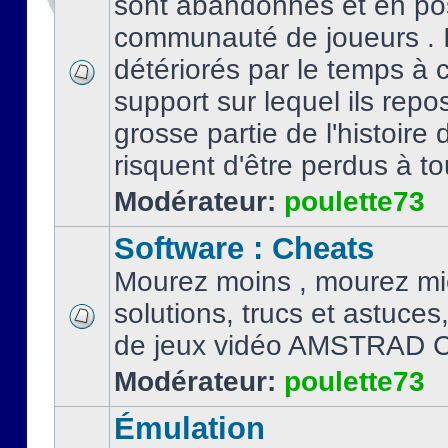
sont abandonnés et en po
communauté de joueurs . I
détériorés par le temps à
support sur lequel ils repo
grosse partie de l'histoire 
risquent d'être perdus à tou
Modérateur:
poulette73
Software : Cheats
Mourez moins , mourez mi
solutions, trucs et astuce
de jeux vidéo AMSTRAD 
Modérateur:
poulette73
Émulation