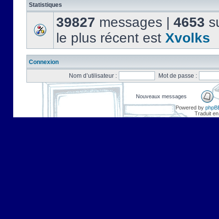
Statistiques
39827
messages |
4653
su
le plus récent est
Xvolks
Connexion
Nom d’utilisateur :
Mot de passe :
Nouveaux messages
Powered by
phpB
Traduit en