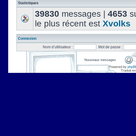
Statistiques
39830
messages |
4653
su
le plus récent est
Xvolks
Connexion
Nom d’utilisateur :
Mot de passe :
Nouveaux messages
Powered by
phpB
Traduit en