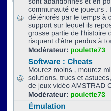
sont abandonnés et en po
communauté de joueurs . I
détériorés par le temps à
support sur lequel ils repo
grosse partie de l'histoire 
risquent d'être perdus à tou
Modérateur:
poulette73
Software : Cheats
Mourez moins , mourez mi
solutions, trucs et astuce
de jeux vidéo AMSTRAD 
Modérateur:
poulette73
Émulation