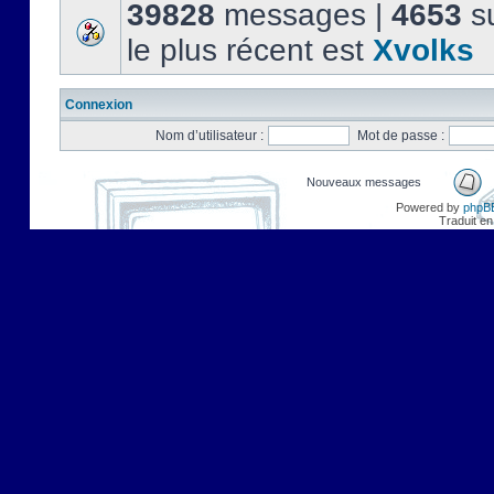
39828
messages |
4653
su
le plus récent est
Xvolks
Connexion
Nom d’utilisateur :
Mot de passe :
Nouveaux messages
Powered by
phpB
Traduit en