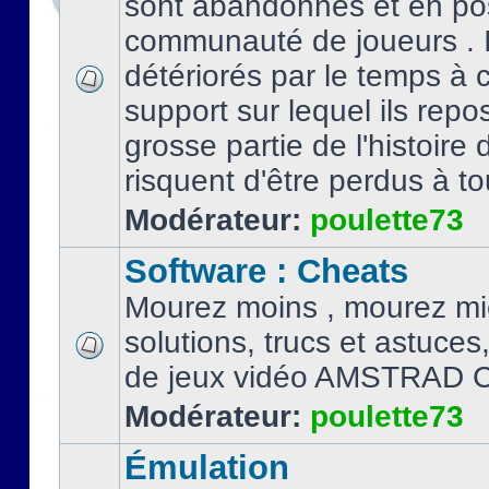
sont abandonnés et en po
communauté de joueurs . I
détériorés par le temps à
support sur lequel ils repo
grosse partie de l'histoire 
risquent d'être perdus à tou
Modérateur:
poulette73
Software : Cheats
Mourez moins , mourez mi
solutions, trucs et astuce
de jeux vidéo AMSTRAD 
Modérateur:
poulette73
Émulation