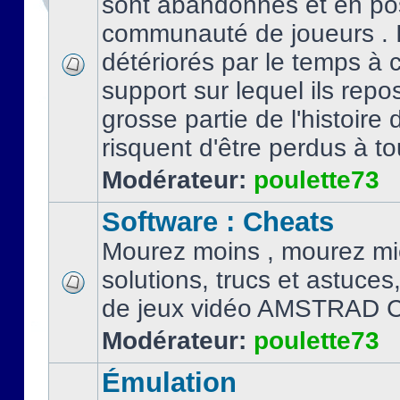
sont abandonnés et en po
communauté de joueurs . I
détériorés par le temps à
support sur lequel ils repo
grosse partie de l'histoire 
risquent d'être perdus à tou
Modérateur:
poulette73
Software : Cheats
Mourez moins , mourez mi
solutions, trucs et astuce
de jeux vidéo AMSTRAD 
Modérateur:
poulette73
Émulation