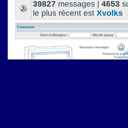
39827
messages |
4653
su
le plus récent est
Xvolks
Connexion
Nom d’utilisateur :
Mot de passe :
Nouveaux messages
Powered by
phpB
Traduit en