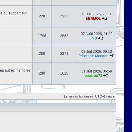
se du support sur
11 Juil 2026, 20:31
228
2933
hERMOL
07 Août 2026, 11:30
1796
2863
JMB
02 Juil 2026, 09:13
286
2371
Princesse Mariana
s les autres membres
31 Juil 2026, 06:59
280
1628
poulette73
Le fuseau horaire est UTC+1 heure