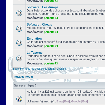
Modérateur:
poulette73
Software : Les dumps
Dans l'état actuel des choses, ces jeux sont abandonnés et e
lequel ils reposent , une grosse partie de l'histoire du jeu vidé
Modérateur:
poulette73
Software : Cheats
Mourez moins , mourez mieux : Pokes, solutions, trucs et a
Modérateur:
poulette73
Émulation
Ce forum est consacré à l'utilisation des émulateurs ou l'uti
Modérateur:
poulette73
La Taverne
Pour discuter de tout et de rien. Chacun est libre d'ouvrir so
du forum. Veuillez quand même à respecter les règles du for
Modérateur:
poulette73
Supprimer tous les cookies du forum
|
L’équipe
Index du forum
Qui est en ligne ?
Au total, il y a
229
utilisateurs en ligne :: 2 inscrits, 0 invisib
Le nombre maximum d’utilisateurs en ligne simultanément a 
Utilisateur(s) inscrit(s) :
Bing [Bot]
,
Google [Bot]