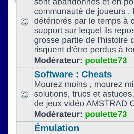
sont abandonnés et en po
communauté de joueurs . I
détériorés par le temps à
support sur lequel ils repo
grosse partie de l'histoire 
risquent d'être perdus à tou
Modérateur:
poulette73
Software : Cheats
Mourez moins , mourez mi
solutions, trucs et astuce
de jeux vidéo AMSTRAD 
Modérateur:
poulette73
Émulation