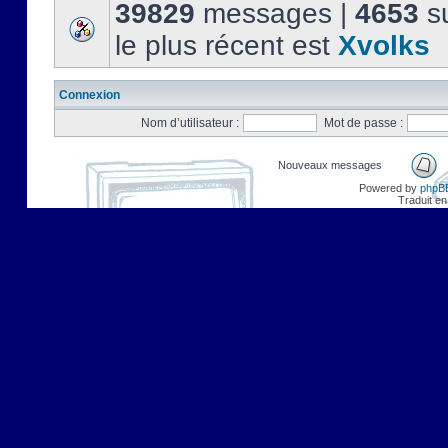
39829
messages |
4653
su
le plus récent est
Xvolks
Connexion
Nom d’utilisateur :
Mot de passe :
Nouveaux messages
Powered by
phpB
Traduit en