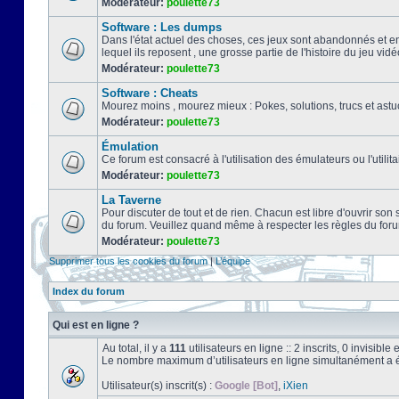
Modérateur:
poulette73
Software : Les dumps
Dans l'état actuel des choses, ces jeux sont abandonnés et e
lequel ils reposent , une grosse partie de l'histoire du jeu vidé
Modérateur:
poulette73
Software : Cheats
Mourez moins , mourez mieux : Pokes, solutions, trucs et a
Modérateur:
poulette73
Émulation
Ce forum est consacré à l'utilisation des émulateurs ou l'uti
Modérateur:
poulette73
La Taverne
Pour discuter de tout et de rien. Chacun est libre d'ouvrir so
du forum. Veuillez quand même à respecter les règles du for
Modérateur:
poulette73
Supprimer tous les cookies du forum
|
L’équipe
Index du forum
Qui est en ligne ?
Au total, il y a
111
utilisateurs en ligne :: 2 inscrits, 0 invisibl
Le nombre maximum d’utilisateurs en ligne simultanément a 
Utilisateur(s) inscrit(s) :
Google [Bot]
,
iXien