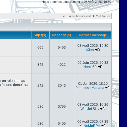
Nous sommes actuellement le 08 Août 2026, 19:30
Le fuseau horaire est UTC+1 heure
Sujet(s)
Message(s)
Dernier message
08 Août 2026, 19:30
665
9496
iXien
06 Juin 2026, 20:32
342
4512
Nemo59
e en rajoutant au
01 Juil 2026, 18:10
 la "scene demo" n'a
242
3046
Princesse Mariana
03 Août 2026, 10:26
586
6799
Wet Jet Silly
06 Août 2026, 07:39
536
6409
XeNoMoRPH