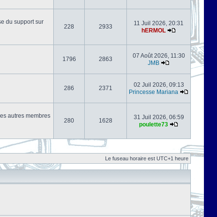
se du support sur
11 Juil 2026, 20:31
228
2933
hERMOL
07 Août 2026, 11:30
1796
2863
JMB
02 Juil 2026, 09:13
286
2371
Princesse Mariana
s les autres membres
31 Juil 2026, 06:59
280
1628
poulette73
Le fuseau horaire est UTC+1 heure