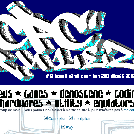
coup de main... Vous pouvez nous aider à mettre ce site à jour: n'hésitez pas à
me con
Connexion
Inscription
FAQ