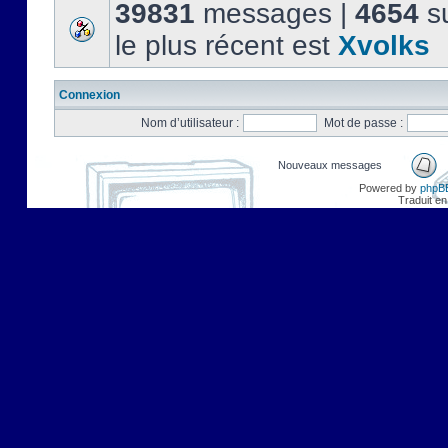
39831
messages |
4654
su
le plus récent est
Xvolks
Connexion
Nom d’utilisateur :
Mot de passe :
Nouveaux messages
Powered by
phpB
Traduit en