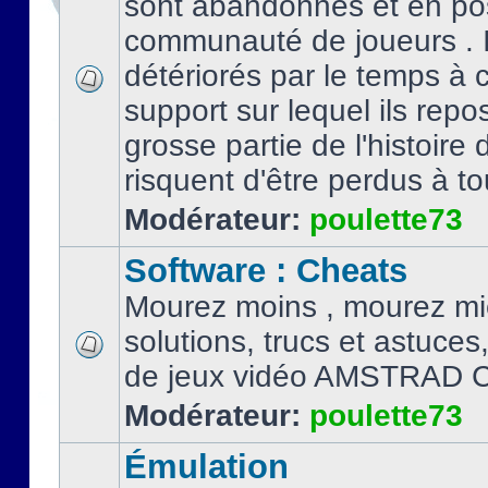
sont abandonnés et en po
communauté de joueurs . I
détériorés par le temps à
support sur lequel ils repo
grosse partie de l'histoire 
risquent d'être perdus à tou
Modérateur:
poulette73
Software : Cheats
Mourez moins , mourez mi
solutions, trucs et astuce
de jeux vidéo AMSTRAD 
Modérateur:
poulette73
Émulation