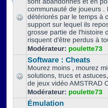
sont abandonnés et en po
communauté de joueurs . I
détériorés par le temps à
support sur lequel ils repo
grosse partie de l'histoire 
risquent d'être perdus à tou
Modérateur:
poulette73
Software : Cheats
Mourez moins , mourez mi
solutions, trucs et astuce
de jeux vidéo AMSTRAD 
Modérateur:
poulette73
Émulation