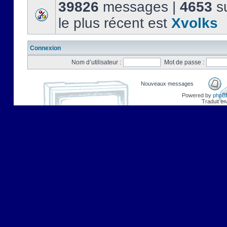
39826
messages |
4653
su
le plus récent est
Xvolks
Connexion
Nom d’utilisateur :
Mot de passe :
Nouveaux messages
Powered by
phpB
Traduit en