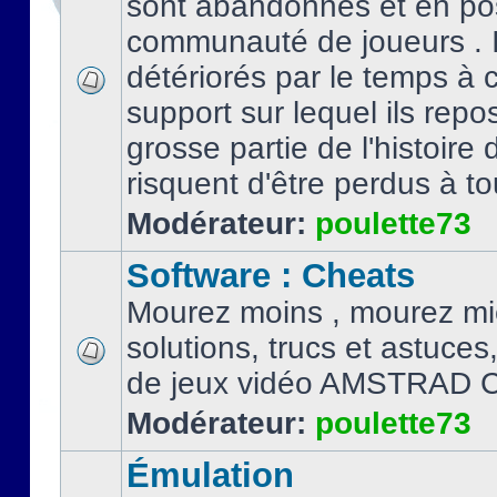
sont abandonnés et en po
communauté de joueurs . I
détériorés par le temps à
support sur lequel ils repo
grosse partie de l'histoire 
risquent d'être perdus à tou
Modérateur:
poulette73
Software : Cheats
Mourez moins , mourez mi
solutions, trucs et astuce
de jeux vidéo AMSTRAD 
Modérateur:
poulette73
Émulation