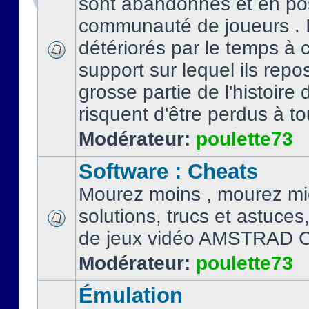
sont abandonnés et en po
communauté de joueurs . I
détériorés par le temps à
support sur lequel ils repo
grosse partie de l'histoire 
risquent d'être perdus à tou
Modérateur:
poulette73
Software : Cheats
Mourez moins , mourez mi
solutions, trucs et astuce
de jeux vidéo AMSTRAD 
Modérateur:
poulette73
Émulation