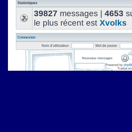
Statistiques
39827
messages |
4653
su
le plus récent est
Xvolks
Connexion
Nom d’utilisateur :
Mot de passe :
Nouveaux messages
Powered by
phpB
Traduit en