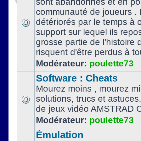
sont abandonnés et en po
communauté de joueurs . I
détériorés par le temps à
support sur lequel ils repo
grosse partie de l'histoire 
risquent d'être perdus à tou
Modérateur:
poulette73
Software : Cheats
Mourez moins , mourez mi
solutions, trucs et astuce
de jeux vidéo AMSTRAD 
Modérateur:
poulette73
Émulation