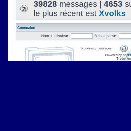
39828
messages |
4653
su
le plus récent est
Xvolks
Connexion
Nom d’utilisateur :
Mot de passe :
Nouveaux messages
Powered by
phpB
Traduit en