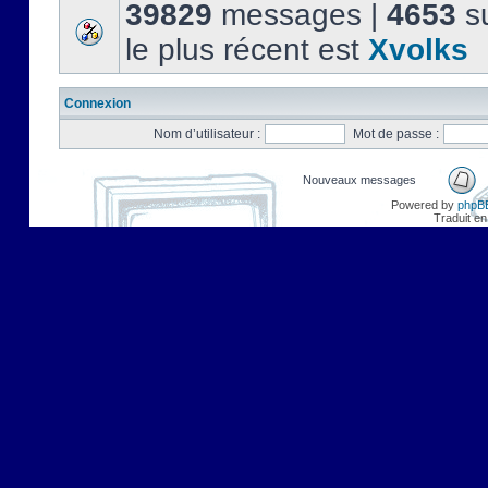
39829
messages |
4653
su
le plus récent est
Xvolks
Connexion
Nom d’utilisateur :
Mot de passe :
Nouveaux messages
Powered by
phpB
Traduit en