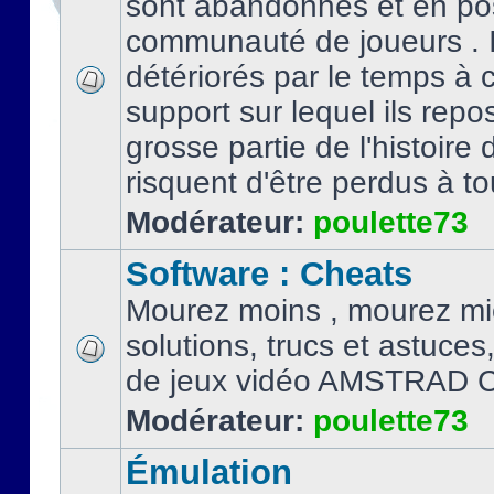
sont abandonnés et en po
communauté de joueurs . I
détériorés par le temps à
support sur lequel ils repo
grosse partie de l'histoire 
risquent d'être perdus à tou
Modérateur:
poulette73
Software : Cheats
Mourez moins , mourez mi
solutions, trucs et astuce
de jeux vidéo AMSTRAD 
Modérateur:
poulette73
Émulation