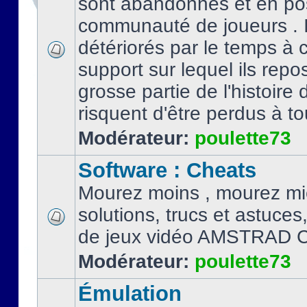
sont abandonnés et en po
communauté de joueurs . I
détériorés par le temps à
support sur lequel ils repo
grosse partie de l'histoire 
risquent d'être perdus à tou
Modérateur:
poulette73
Software : Cheats
Mourez moins , mourez mi
solutions, trucs et astuce
de jeux vidéo AMSTRAD 
Modérateur:
poulette73
Émulation