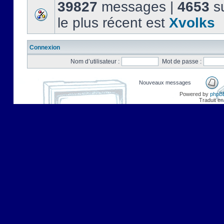
39827
messages |
4653
su
le plus récent est
Xvolks
Connexion
Nom d’utilisateur :
Mot de passe :
Nouveaux messages
Powered by
phpB
Traduit en