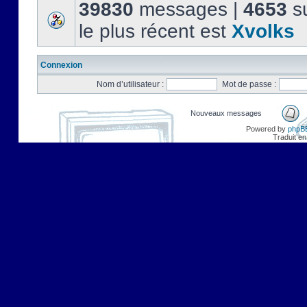
39830
messages |
4653
su
le plus récent est
Xvolks
Connexion
Nom d’utilisateur :
Mot de passe :
Nouveaux messages
Powered by
phpB
Traduit en