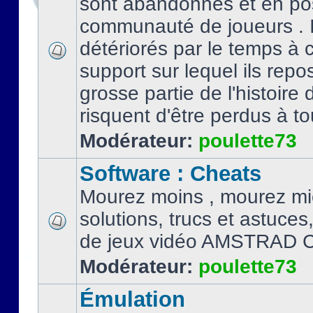
sont abandonnés et en po
communauté de joueurs . I
détériorés par le temps à
support sur lequel ils repo
grosse partie de l'histoire 
risquent d'être perdus à tou
Modérateur:
poulette73
Software : Cheats
Mourez moins , mourez mi
solutions, trucs et astuce
de jeux vidéo AMSTRAD 
Modérateur:
poulette73
Émulation