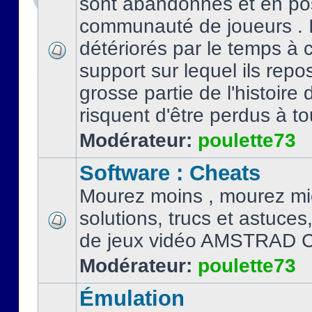
sont abandonnés et en po
communauté de joueurs . I
détériorés par le temps à
support sur lequel ils repo
grosse partie de l'histoire 
risquent d'être perdus à tou
Modérateur:
poulette73
Software : Cheats
Mourez moins , mourez mi
solutions, trucs et astuce
de jeux vidéo AMSTRAD 
Modérateur:
poulette73
Émulation