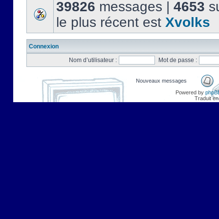
39826
messages |
4653
su
le plus récent est
Xvolks
Connexion
Nom d’utilisateur :
Mot de passe :
Nouveaux messages
Powered by
phpB
Traduit en