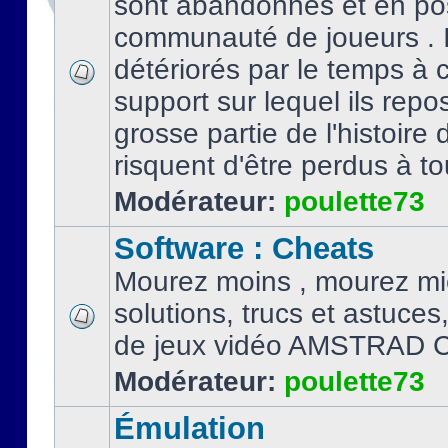
sont abandonnés et en po
communauté de joueurs . I
détériorés par le temps à
support sur lequel ils repo
grosse partie de l'histoire 
risquent d'être perdus à tou
Modérateur:
poulette73
Software : Cheats
Mourez moins , mourez mi
solutions, trucs et astuce
de jeux vidéo AMSTRAD 
Modérateur:
poulette73
Émulation