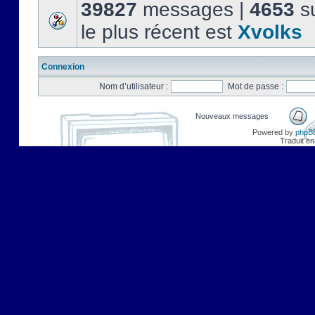
39827
messages |
4653
su
le plus récent est
Xvolks
Connexion
Nom d’utilisateur :
Mot de passe :
Nouveaux messages
Powered by
phpB
Traduit en