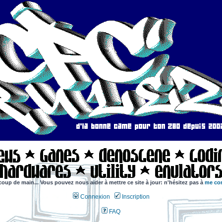
coup de main... Vous pouvez nous aider à mettre ce site à jour: n'hésitez pas à
me con
Connexion
Inscription
FAQ