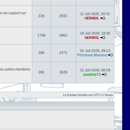
se du support sur
11 Juil 2026, 20:31
228
2933
hERMOL
26 Juil 2026, 18:35
1796
2862
hERMOL
02 Juil 2026, 09:13
286
2371
Princesse Mariana
s les autres membres
31 Juil 2026, 06:59
280
1628
poulette73
Le fuseau horaire est UTC+1 heure