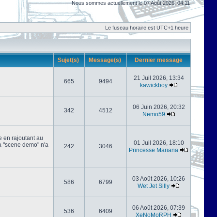
Nous sommes actuellement le 07 Août 2026, 04:11
Le fuseau horaire est UTC+1 heure
Sujet(s)
Message(s)
Dernier message
21 Juil 2026, 13:34
665
9494
kawickboy
06 Juin 2026, 20:32
342
4512
Nemo59
e en rajoutant au
01 Juil 2026, 18:10
 la "scene demo" n'a
242
3046
Princesse Mariana
03 Août 2026, 10:26
586
6799
Wet Jet Silly
06 Août 2026, 07:39
536
6409
XeNoMoRPH