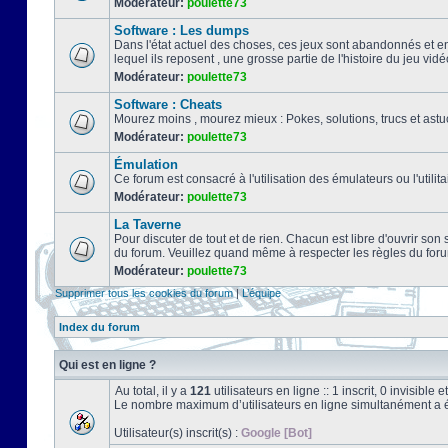
Modérateur:
poulette73
Software : Les dumps
Dans l'état actuel des choses, ces jeux sont abandonnés et e
lequel ils reposent , une grosse partie de l'histoire du jeu vidé
Modérateur:
poulette73
Software : Cheats
Mourez moins , mourez mieux : Pokes, solutions, trucs et a
Modérateur:
poulette73
Émulation
Ce forum est consacré à l'utilisation des émulateurs ou l'uti
Modérateur:
poulette73
La Taverne
Pour discuter de tout et de rien. Chacun est libre d'ouvrir so
du forum. Veuillez quand même à respecter les règles du for
Modérateur:
poulette73
Supprimer tous les cookies du forum
|
L’équipe
Index du forum
Qui est en ligne ?
Au total, il y a
121
utilisateurs en ligne :: 1 inscrit, 0 invisibl
Le nombre maximum d’utilisateurs en ligne simultanément a 
Utilisateur(s) inscrit(s) :
Google [Bot]