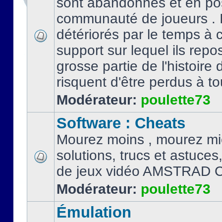
sont abandonnés et en po
communauté de joueurs . I
détériorés par le temps à
support sur lequel ils repo
grosse partie de l'histoire 
risquent d'être perdus à tou
Modérateur:
poulette73
Software : Cheats
Mourez moins , mourez mi
solutions, trucs et astuce
de jeux vidéo AMSTRAD 
Modérateur:
poulette73
Émulation