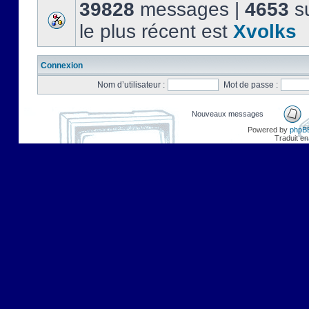
39828
messages |
4653
su
le plus récent est
Xvolks
Connexion
Nom d’utilisateur :
Mot de passe :
Nouveaux messages
Powered by
phpB
Traduit en