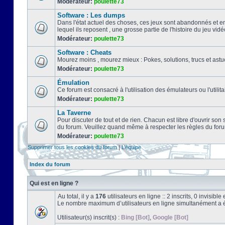
Modérateur:
poulette73
Software : Les dumps
Dans l'état actuel des choses, ces jeux sont abandonnés et e
lequel ils reposent , une grosse partie de l'histoire du jeu vidé
Modérateur:
poulette73
Software : Cheats
Mourez moins , mourez mieux : Pokes, solutions, trucs et a
Modérateur:
poulette73
Émulation
Ce forum est consacré à l'utilisation des émulateurs ou l'uti
Modérateur:
poulette73
La Taverne
Pour discuter de tout et de rien. Chacun est libre d'ouvrir so
du forum. Veuillez quand même à respecter les règles du for
Modérateur:
poulette73
Supprimer tous les cookies du forum
|
L’équipe
Index du forum
Qui est en ligne ?
Au total, il y a
176
utilisateurs en ligne :: 2 inscrits, 0 invisib
Le nombre maximum d’utilisateurs en ligne simultanément a 
Utilisateur(s) inscrit(s) :
Bing [Bot]
,
Google [Bot]