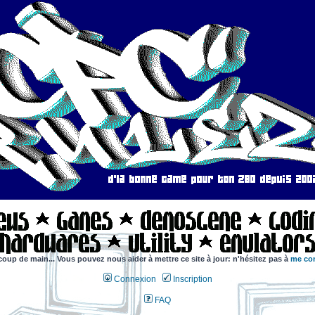
coup de main... Vous pouvez nous aider à mettre ce site à jour: n'hésitez pas à
me con
Connexion
Inscription
FAQ