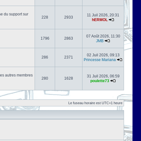
se du support sur
11 Juil 2026, 20:31
228
2933
hERMOL
07 Août 2026, 11:30
1796
2863
JMB
02 Juil 2026, 09:13
286
2371
Princesse Mariana
s les autres membres
31 Juil 2026, 06:59
280
1628
poulette73
Le fuseau horaire est UTC+1 heure