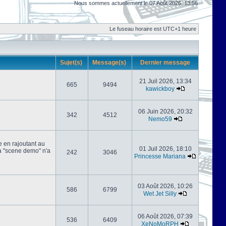
Nous sommes actuellement le 07 Août 2026, 13:56
Le fuseau horaire est UTC+1 heure
Sujet(s)
Message(s)
Dernier message
21 Juil 2026, 13:34
665
9494
kawickboy
06 Juin 2026, 20:32
342
4512
Nemo59
e en rajoutant au
01 Juil 2026, 18:10
 la "scene demo" n'a
242
3046
Princesse Mariana
03 Août 2026, 10:26
586
6799
Wet Jet Silly
06 Août 2026, 07:39
536
6409
XeNoMoRPH