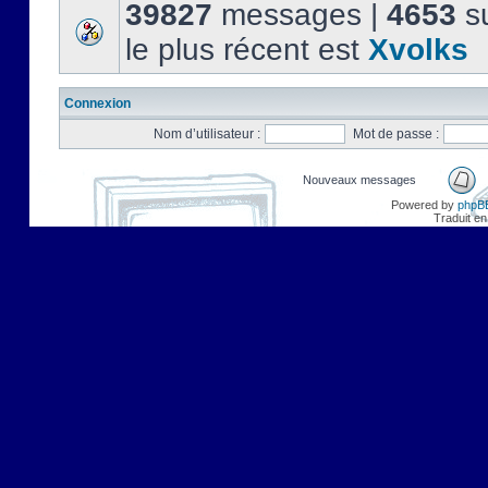
39827
messages |
4653
su
le plus récent est
Xvolks
Connexion
Nom d’utilisateur :
Mot de passe :
Nouveaux messages
Powered by
phpB
Traduit en