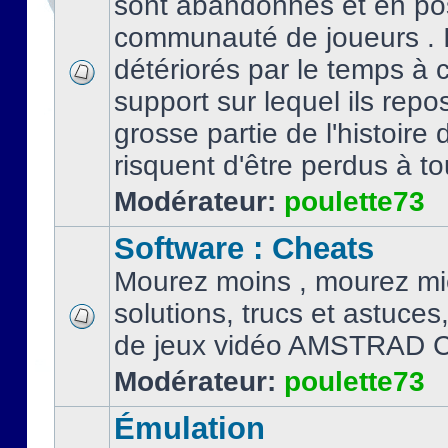
sont abandonnés et en po
communauté de joueurs . I
détériorés par le temps à
support sur lequel ils repo
grosse partie de l'histoire 
risquent d'être perdus à tou
Modérateur:
poulette73
Software : Cheats
Mourez moins , mourez mi
solutions, trucs et astuce
de jeux vidéo AMSTRAD 
Modérateur:
poulette73
Émulation