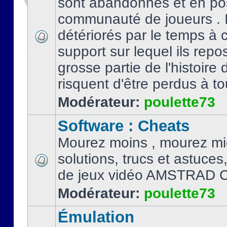
sont abandonnés et en po
communauté de joueurs . I
détériorés par le temps à
support sur lequel ils repo
grosse partie de l'histoire 
risquent d'être perdus à tou
Modérateur:
poulette73
Software : Cheats
Mourez moins , mourez mi
solutions, trucs et astuce
de jeux vidéo AMSTRAD 
Modérateur:
poulette73
Émulation