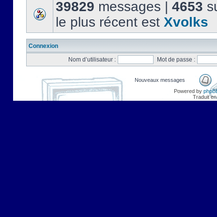
39829
messages |
4653
su
le plus récent est
Xvolks
Connexion
Nom d’utilisateur :
Mot de passe :
Nouveaux messages
Powered by
phpB
Traduit en