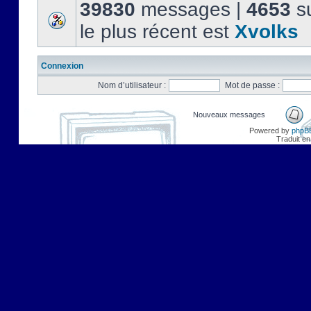
39830
messages |
4653
su
le plus récent est
Xvolks
Connexion
Nom d’utilisateur :
Mot de passe :
Nouveaux messages
Powered by
phpB
Traduit en