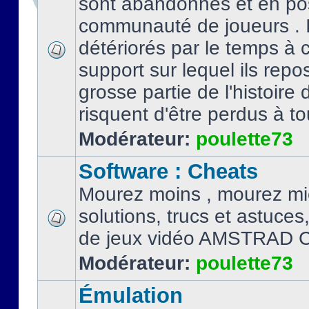
sont abandonnés et en po
communauté de joueurs . I
détériorés par le temps à
support sur lequel ils repo
grosse partie de l'histoire 
risquent d'être perdus à tou
Modérateur:
poulette73
Software : Cheats
Mourez moins , mourez mi
solutions, trucs et astuce
de jeux vidéo AMSTRAD 
Modérateur:
poulette73
Émulation