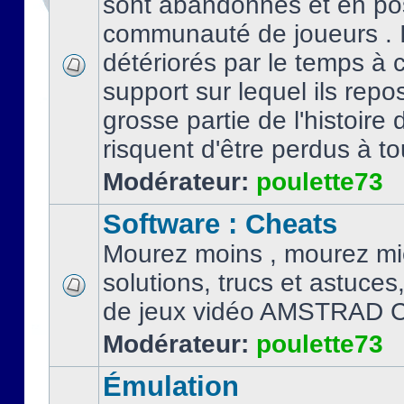
sont abandonnés et en po
communauté de joueurs . I
détériorés par le temps à
support sur lequel ils repo
grosse partie de l'histoire 
risquent d'être perdus à tou
Modérateur:
poulette73
Software : Cheats
Mourez moins , mourez mi
solutions, trucs et astuce
de jeux vidéo AMSTRAD 
Modérateur:
poulette73
Émulation