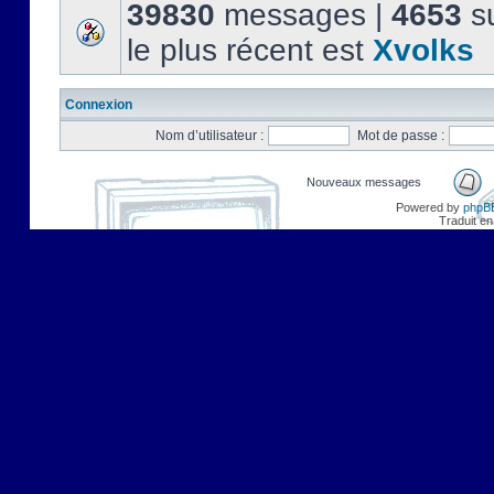
39830
messages |
4653
su
le plus récent est
Xvolks
Connexion
Nom d’utilisateur :
Mot de passe :
Nouveaux messages
Powered by
phpB
Traduit en