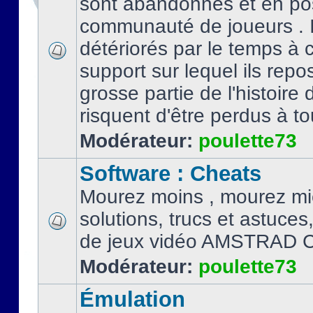
sont abandonnés et en po
communauté de joueurs . I
détériorés par le temps à
support sur lequel ils repo
grosse partie de l'histoire 
risquent d'être perdus à tou
Modérateur:
poulette73
Software : Cheats
Mourez moins , mourez mi
solutions, trucs et astuce
de jeux vidéo AMSTRAD 
Modérateur:
poulette73
Émulation