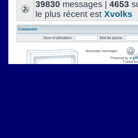
39830
messages |
4653
su
le plus récent est
Xvolks
Connexion
Nom d’utilisateur :
Mot de passe :
Nouveaux messages
Powered by
phpB
Traduit en