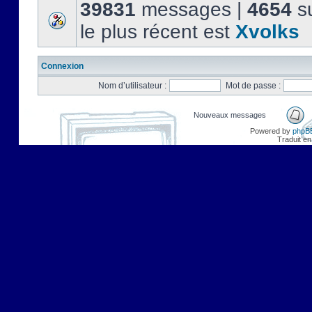
39831
messages |
4654
su
le plus récent est
Xvolks
Connexion
Nom d’utilisateur :
Mot de passe :
Nouveaux messages
Powered by
phpB
Traduit en