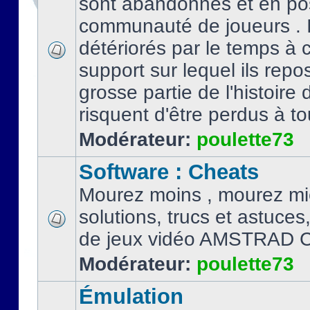
sont abandonnés et en po
communauté de joueurs . I
détériorés par le temps à
support sur lequel ils repo
grosse partie de l'histoire 
risquent d'être perdus à tou
Modérateur:
poulette73
Software : Cheats
Mourez moins , mourez mi
solutions, trucs et astuce
de jeux vidéo AMSTRAD 
Modérateur:
poulette73
Émulation