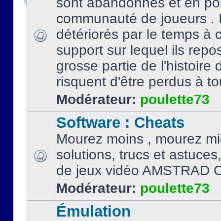
sont abandonnés et en po
communauté de joueurs . I
détériorés par le temps à
support sur lequel ils repo
grosse partie de l'histoire 
risquent d'être perdus à tou
Modérateur:
poulette73
Software : Cheats
Mourez moins , mourez mi
solutions, trucs et astuce
de jeux vidéo AMSTRAD 
Modérateur:
poulette73
Émulation