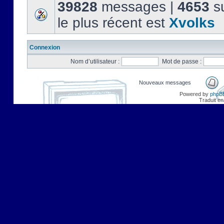
39828
messages |
4653
su
le plus récent est
Xvolks
Connexion
Nom d’utilisateur :
Mot de passe :
Nouveaux messages
Powered by
phpB
Traduit en