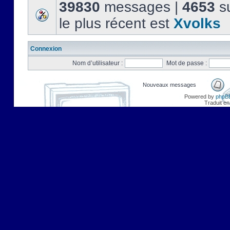
39830
messages |
4653
su
le plus récent est
Xvolks
Connexion
Nom d’utilisateur :
Mot de passe :
Nouveaux messages
Powered by
phpB
Traduit en