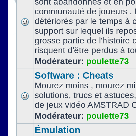
sont abandonnés et en po
communauté de joueurs . I
détériorés par le temps à
support sur lequel ils repo
grosse partie de l'histoire 
risquent d'être perdus à tou
Modérateur:
poulette73
Software : Cheats
Mourez moins , mourez mi
solutions, trucs et astuce
de jeux vidéo AMSTRAD 
Modérateur:
poulette73
Émulation