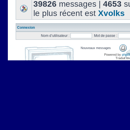
39826
messages |
4653
su
le plus récent est
Xvolks
Connexion
Nom d’utilisateur :
Mot de passe :
Nouveaux messages
Powered by
phpB
Traduit en