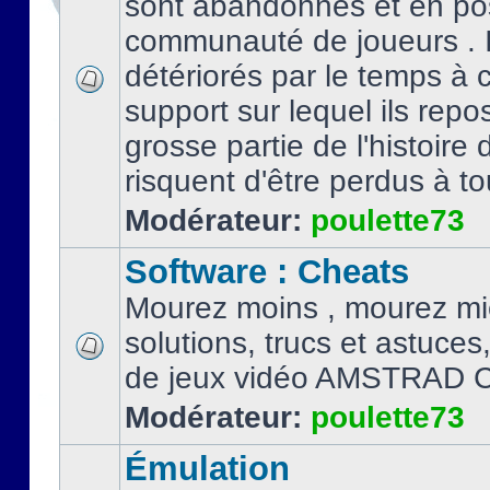
sont abandonnés et en po
communauté de joueurs . I
détériorés par le temps à
support sur lequel ils repo
grosse partie de l'histoire 
risquent d'être perdus à tou
Modérateur:
poulette73
Software : Cheats
Mourez moins , mourez mi
solutions, trucs et astuce
de jeux vidéo AMSTRAD 
Modérateur:
poulette73
Émulation