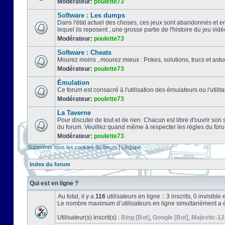
Modérateur:
poulette73
Software : Les dumps
Dans l'état actuel des choses, ces jeux sont abandonnés et e
lequel ils reposent , une grosse partie de l'histoire du jeu vidé
Modérateur:
poulette73
Software : Cheats
Mourez moins , mourez mieux : Pokes, solutions, trucs et a
Modérateur:
poulette73
Émulation
Ce forum est consacré à l'utilisation des émulateurs ou l'uti
Modérateur:
poulette73
La Taverne
Pour discuter de tout et de rien. Chacun est libre d'ouvrir so
du forum. Veuillez quand même à respecter les règles du for
Modérateur:
poulette73
Supprimer tous les cookies du forum
|
L’équipe
Index du forum
Qui est en ligne ?
Au total, il y a
116
utilisateurs en ligne :: 3 inscrits, 0 invisibl
Le nombre maximum d’utilisateurs en ligne simultanément a 
Utilisateur(s) inscrit(s) :
Bing [Bot]
,
Google [Bot]
,
Majestic-12