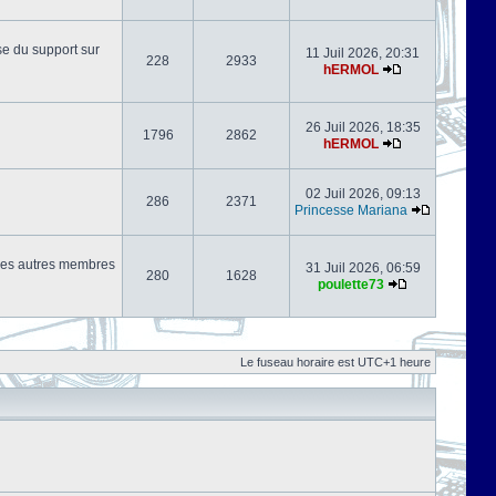
se du support sur
11 Juil 2026, 20:31
228
2933
hERMOL
26 Juil 2026, 18:35
1796
2862
hERMOL
02 Juil 2026, 09:13
286
2371
Princesse Mariana
s les autres membres
31 Juil 2026, 06:59
280
1628
poulette73
Le fuseau horaire est UTC+1 heure