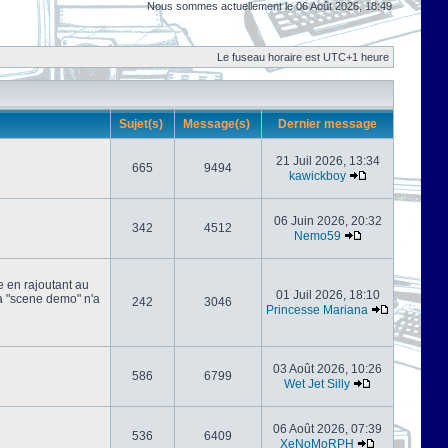
Nous sommes actuellement le 06 Août 2026, 18:49
Le fuseau horaire est UTC+1 heure
Sujet(s)
Message(s)
Dernier message
21 Juil 2026, 13:34
665
9494
kawickboy
06 Juin 2026, 20:32
342
4512
Nemo59
e en rajoutant au
01 Juil 2026, 18:10
 la "scene demo" n'a
242
3046
Princesse Mariana
03 Août 2026, 10:26
586
6799
Wet Jet Silly
06 Août 2026, 07:39
536
6409
XeNoMoRPH