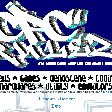
coup de main... Vous pouvez nous aider à mettre ce site à jour: n'hésitez pas à
me con
Connexion
Inscription
FAQ