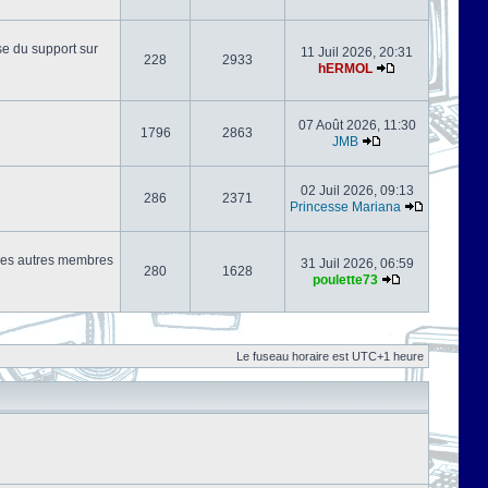
se du support sur
11 Juil 2026, 20:31
228
2933
hERMOL
07 Août 2026, 11:30
1796
2863
JMB
02 Juil 2026, 09:13
286
2371
Princesse Mariana
s les autres membres
31 Juil 2026, 06:59
280
1628
poulette73
Le fuseau horaire est UTC+1 heure