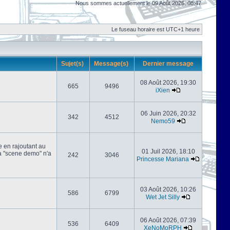
Nous sommes actuellement le 09 Août 2026, 08:47
Le fuseau horaire est UTC+1 heure
Sujet(s)
Message(s)
Dernier message
08 Août 2026, 19:30
665
9496
iXien
06 Juin 2026, 20:32
342
4512
Nemo59
e en rajoutant au
01 Juil 2026, 18:10
 la "scene demo" n'a
242
3046
Princesse Mariana
03 Août 2026, 10:26
586
6799
Wet Jet Silly
06 Août 2026, 07:39
536
6409
XeNoMoRPH