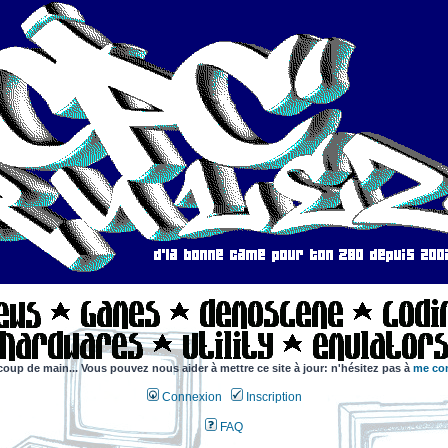
coup de main... Vous pouvez nous aider à mettre ce site à jour: n'hésitez pas à
me con
Connexion
Inscription
FAQ