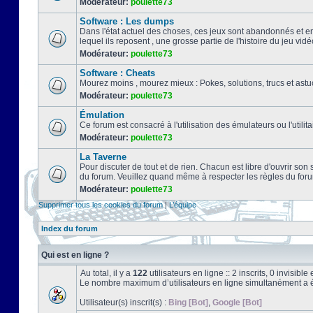
Modérateur:
poulette73
Software : Les dumps
Dans l'état actuel des choses, ces jeux sont abandonnés et e
lequel ils reposent , une grosse partie de l'histoire du jeu vidé
Modérateur:
poulette73
Software : Cheats
Mourez moins , mourez mieux : Pokes, solutions, trucs et a
Modérateur:
poulette73
Émulation
Ce forum est consacré à l'utilisation des émulateurs ou l'uti
Modérateur:
poulette73
La Taverne
Pour discuter de tout et de rien. Chacun est libre d'ouvrir so
du forum. Veuillez quand même à respecter les règles du for
Modérateur:
poulette73
Supprimer tous les cookies du forum
|
L’équipe
Index du forum
Qui est en ligne ?
Au total, il y a
122
utilisateurs en ligne :: 2 inscrits, 0 invisib
Le nombre maximum d’utilisateurs en ligne simultanément a 
Utilisateur(s) inscrit(s) :
Bing [Bot]
,
Google [Bot]