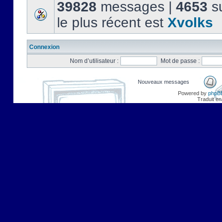
39828
messages |
4653
su
le plus récent est
Xvolks
Connexion
Nom d’utilisateur :
Mot de passe :
Nouveaux messages
Powered by
phpB
Traduit en