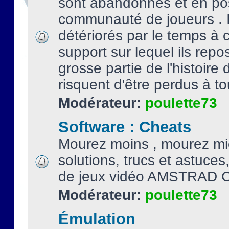
sont abandonnés et en po
communauté de joueurs . I
détériorés par le temps à
support sur lequel ils repo
grosse partie de l'histoire 
risquent d'être perdus à tou
Modérateur:
poulette73
Software : Cheats
Mourez moins , mourez mi
solutions, trucs et astuce
de jeux vidéo AMSTRAD 
Modérateur:
poulette73
Émulation