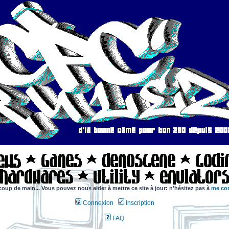
coup de main... Vous pouvez nous aider à mettre ce site à jour: n'hésitez pas à
me con
Connexion
Inscription
FAQ