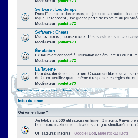
Modérateur:
poulette73
Software : Les dumps
Dans l'état actuel des choses, ces jeux sont abandonnés et e
lequel ils reposent , une grosse partie de l'histoire du jeu vidé
Modérateur:
poulette73
Software : Cheats
Mourez moins , mourez mieux : Pokes, solutions, trucs et a
Modérateur:
poulette73
Émulation
Ce forum est consacré à l'utilisation des émulateurs ou l'uti
Modérateur:
poulette73
La Taverne
Pour discuter de tout et de rien. Chacun est libre d'ouvrir so
du forum. Veuillez quand même à respecter les règles du for
Modérateur:
poulette73
Supprimer tous les cookies du forum
|
L’équipe
Index du forum
Qui est en ligne ?
Au total, il y a
536
utilisateurs en ligne :: 2 inscrits, 0 invisib
Le nombre maximum d’utilisateurs en ligne simultanément a 
Utilisateur(s) inscrit(s) :
Google [Bot]
,
Majestic-12 [Bot]