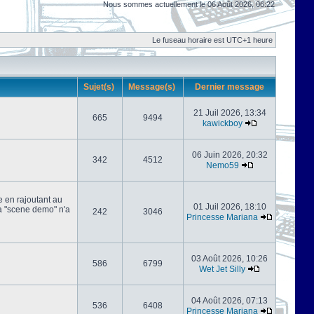
Nous sommes actuellement le 06 Août 2026, 06:22
Le fuseau horaire est UTC+1 heure
Sujet(s)
Message(s)
Dernier message
21 Juil 2026, 13:34
665
9494
kawickboy
06 Juin 2026, 20:32
342
4512
Nemo59
e en rajoutant au
01 Juil 2026, 18:10
 la "scene demo" n'a
242
3046
Princesse Mariana
03 Août 2026, 10:26
586
6799
Wet Jet Silly
04 Août 2026, 07:13
536
6408
Princesse Mariana