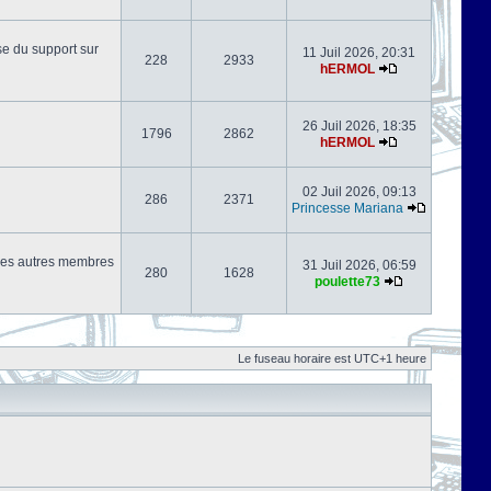
se du support sur
11 Juil 2026, 20:31
228
2933
hERMOL
26 Juil 2026, 18:35
1796
2862
hERMOL
02 Juil 2026, 09:13
286
2371
Princesse Mariana
s les autres membres
31 Juil 2026, 06:59
280
1628
poulette73
Le fuseau horaire est UTC+1 heure