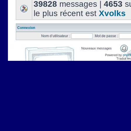
39828
messages |
4653
su
le plus récent est
Xvolks
Connexion
Nom d’utilisateur :
Mot de passe :
Nouveaux messages
Powered by
phpB
Traduit en