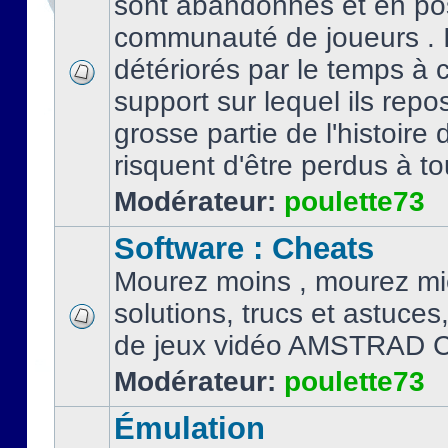
sont abandonnés et en po
communauté de joueurs . I
détériorés par le temps à
support sur lequel ils repo
grosse partie de l'histoire 
risquent d'être perdus à tou
Modérateur:
poulette73
Software : Cheats
Mourez moins , mourez mi
solutions, trucs et astuce
de jeux vidéo AMSTRAD 
Modérateur:
poulette73
Émulation