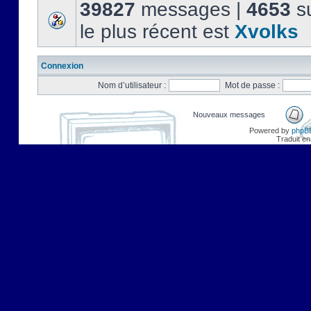
39827
messages |
4653
su
le plus récent est
Xvolks
Connexion
Nom d’utilisateur :
Mot de passe :
Nouveaux messages
Powered by
phpB
Traduit en