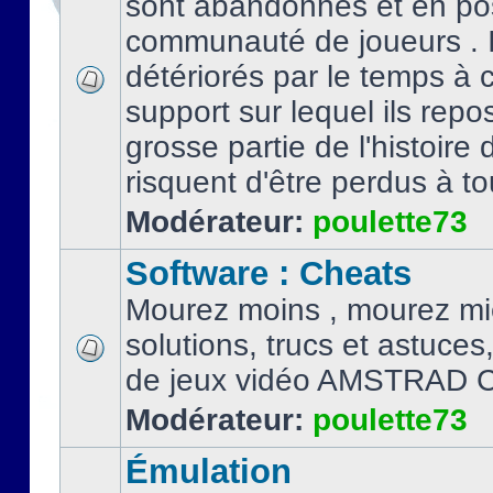
sont abandonnés et en po
communauté de joueurs . I
détériorés par le temps à
support sur lequel ils repo
grosse partie de l'histoire 
risquent d'être perdus à tou
Modérateur:
poulette73
Software : Cheats
Mourez moins , mourez mi
solutions, trucs et astuce
de jeux vidéo AMSTRAD 
Modérateur:
poulette73
Émulation