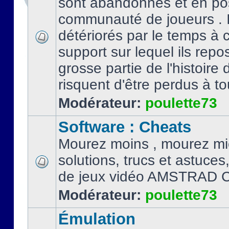
sont abandonnés et en po
communauté de joueurs . I
détériorés par le temps à
support sur lequel ils repo
grosse partie de l'histoire 
risquent d'être perdus à tou
Modérateur:
poulette73
Software : Cheats
Mourez moins , mourez mi
solutions, trucs et astuce
de jeux vidéo AMSTRAD 
Modérateur:
poulette73
Émulation