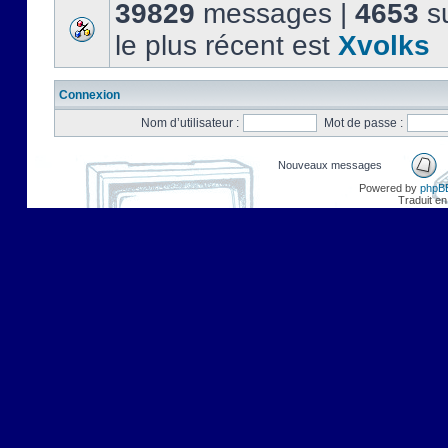
39829
messages |
4653
su
le plus récent est
Xvolks
Connexion
Nom d’utilisateur :
Mot de passe :
Nouveaux messages
Powered by
phpB
Traduit en