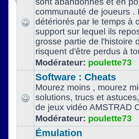
sont abandonnés et en po
communauté de joueurs . I
détériorés par le temps à
support sur lequel ils repo
grosse partie de l'histoire 
risquent d'être perdus à tou
Modérateur:
poulette73
Software : Cheats
Mourez moins , mourez mi
solutions, trucs et astuce
de jeux vidéo AMSTRAD 
Modérateur:
poulette73
Émulation