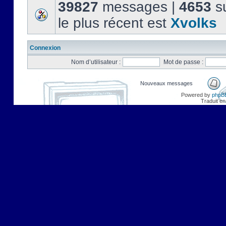
39827
messages |
4653
su
le plus récent est
Xvolks
Connexion
Nom d’utilisateur :
Mot de passe :
Nouveaux messages
Powered by
phpB
Traduit en