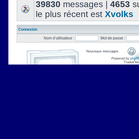
39830
messages |
4653
su
le plus récent est
Xvolks
Connexion
Nom d’utilisateur :
Mot de passe :
Nouveaux messages
Powered by
phpB
Traduit en