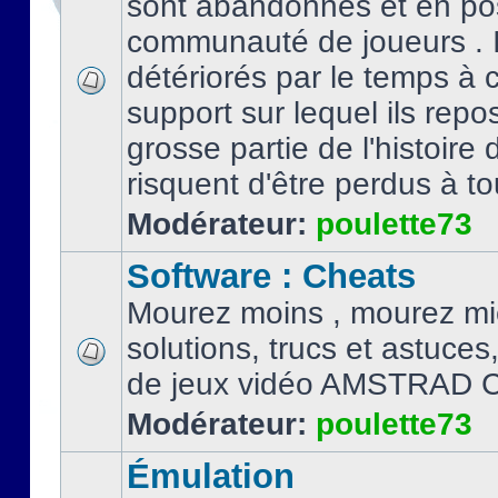
sont abandonnés et en po
communauté de joueurs . I
détériorés par le temps à
support sur lequel ils repo
grosse partie de l'histoire 
risquent d'être perdus à tou
Modérateur:
poulette73
Software : Cheats
Mourez moins , mourez mi
solutions, trucs et astuce
de jeux vidéo AMSTRAD 
Modérateur:
poulette73
Émulation