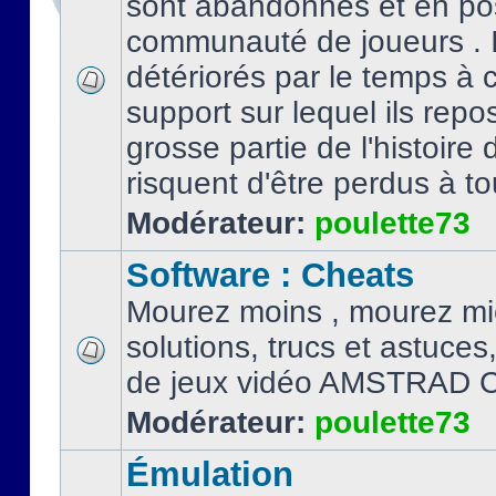
sont abandonnés et en po
communauté de joueurs . I
détériorés par le temps à
support sur lequel ils repo
grosse partie de l'histoire 
risquent d'être perdus à tou
Modérateur:
poulette73
Software : Cheats
Mourez moins , mourez mi
solutions, trucs et astuce
de jeux vidéo AMSTRAD 
Modérateur:
poulette73
Émulation