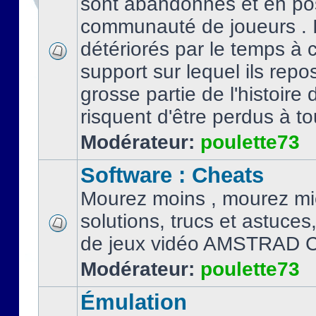
sont abandonnés et en po
communauté de joueurs . I
détériorés par le temps à
support sur lequel ils repo
grosse partie de l'histoire 
risquent d'être perdus à tou
Modérateur:
poulette73
Software : Cheats
Mourez moins , mourez mi
solutions, trucs et astuce
de jeux vidéo AMSTRAD 
Modérateur:
poulette73
Émulation