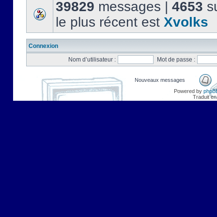
39829
messages |
4653
su
le plus récent est
Xvolks
Connexion
Nom d’utilisateur :
Mot de passe :
Nouveaux messages
Powered by
phpB
Traduit en