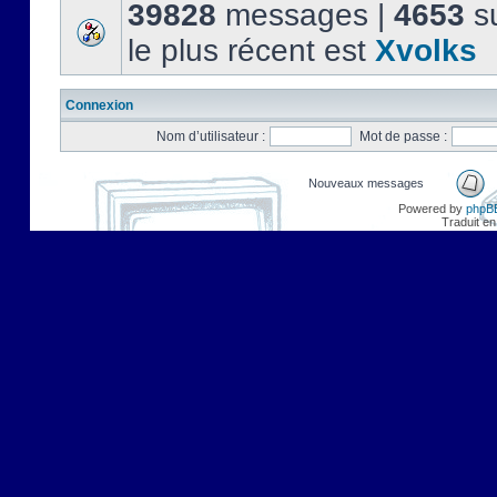
39828
messages |
4653
su
le plus récent est
Xvolks
Connexion
Nom d’utilisateur :
Mot de passe :
Nouveaux messages
Powered by
phpB
Traduit en