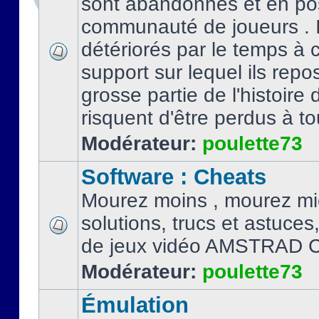
sont abandonnés et en po
communauté de joueurs . I
détériorés par le temps à
support sur lequel ils repo
grosse partie de l'histoire 
risquent d'être perdus à tou
Modérateur:
poulette73
Software : Cheats
Mourez moins , mourez mi
solutions, trucs et astuce
de jeux vidéo AMSTRAD 
Modérateur:
poulette73
Émulation