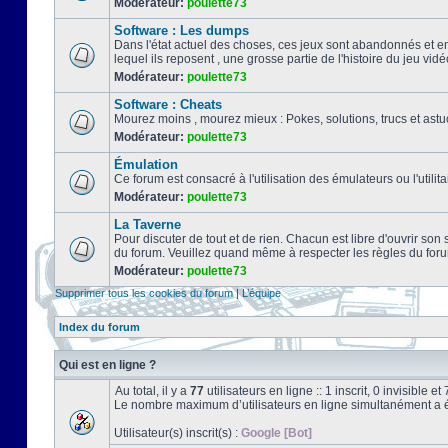
Modérateur:
poulette73
Software : Les dumps
Dans l'état actuel des choses, ces jeux sont abandonnés et e
lequel ils reposent , une grosse partie de l'histoire du jeu vidé
Modérateur:
poulette73
Software : Cheats
Mourez moins , mourez mieux : Pokes, solutions, trucs et a
Modérateur:
poulette73
Émulation
Ce forum est consacré à l'utilisation des émulateurs ou l'uti
Modérateur:
poulette73
La Taverne
Pour discuter de tout et de rien. Chacun est libre d'ouvrir so
du forum. Veuillez quand même à respecter les règles du for
Modérateur:
poulette73
Supprimer tous les cookies du forum
|
L’équipe
Index du forum
Qui est en ligne ?
Au total, il y a
77
utilisateurs en ligne :: 1 inscrit, 0 invisible 
Le nombre maximum d’utilisateurs en ligne simultanément a 
Utilisateur(s) inscrit(s) :
Google [Bot]