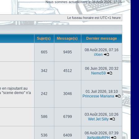
Nous sommes actuellement le 08 Août 2026, 17:15
Le fuseau horaire est UTC+1 heure
Sujet(s)
Message(s)
Dernier message
08 Août 2026, 07:16
665
9495
iXien
06 Juin 2026, 20:32
342
4512
Nemo59
e en rajoutant au
01 Juil 2026, 18:10
 la "scene demo" n'a
242
3046
Princesse Mariana
03 Août 2026, 10:26
586
6799
Wet Jet Silly
06 Août 2026, 07:39
536
6409
XeNoMoRPH