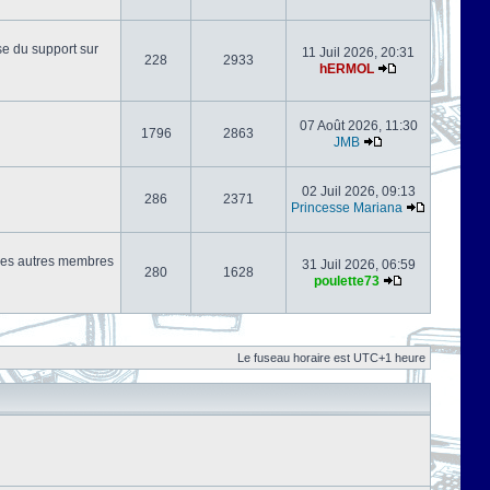
se du support sur
11 Juil 2026, 20:31
228
2933
hERMOL
07 Août 2026, 11:30
1796
2863
JMB
02 Juil 2026, 09:13
286
2371
Princesse Mariana
s les autres membres
31 Juil 2026, 06:59
280
1628
poulette73
Le fuseau horaire est UTC+1 heure