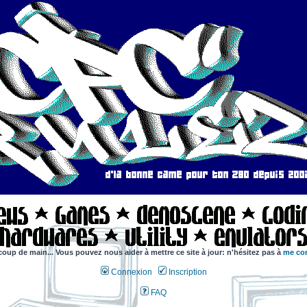
coup de main... Vous pouvez nous aider à mettre ce site à jour: n'hésitez pas à
me con
Connexion
Inscription
FAQ