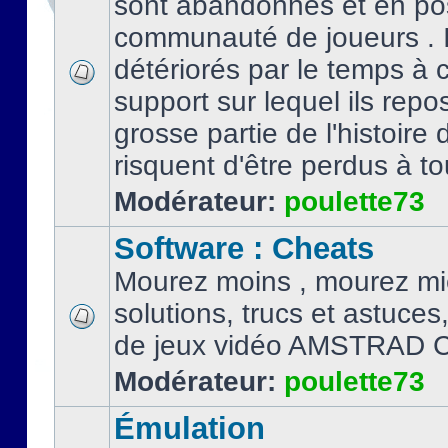
sont abandonnés et en po
communauté de joueurs . I
détériorés par le temps à
support sur lequel ils repo
grosse partie de l'histoire 
risquent d'être perdus à tou
Modérateur:
poulette73
Software : Cheats
Mourez moins , mourez mi
solutions, trucs et astuce
de jeux vidéo AMSTRAD 
Modérateur:
poulette73
Émulation