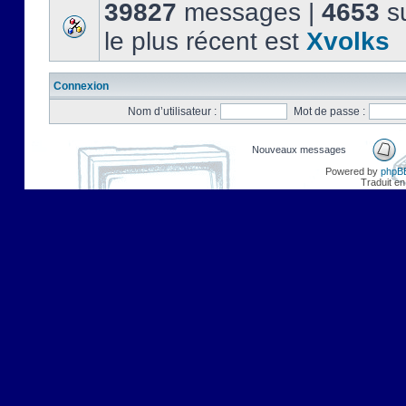
39827
messages |
4653
su
le plus récent est
Xvolks
Connexion
Nom d’utilisateur :
Mot de passe :
Nouveaux messages
Powered by
phpB
Traduit en