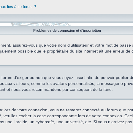
aux liés à ce forum ?
Problèmes de connexion et d’inscription
ement, assurez-vous que votre nom d’utilisateur et votre mot de passe soi
alement possible que le propriétaire du site internet ait une erreur de c
 du forum d’exiger ou non que vous soyez inscrit afin de pouvoir publie
s aux visiteurs, comme les avatars personnalisés, la messagerie privée,
nstant et nous vous recommandons par conséquent de le faire.
nt
lors de votre connexion, vous ne resterez connecté au forum que pou
cté, veuillez cocher la case correspondante lors de votre connexion. C
 une librairie, un cybercafé, une université, etc. Si vous n’arrivez pas 