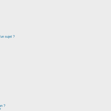
’un sujet ?
un ?
?