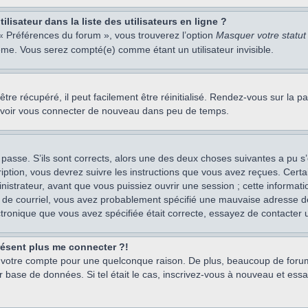
isateur dans la liste des utilisateurs en ligne ?
 « Préférences du forum », vous trouverez l’option
Masquer votre statut 
me. Vous serez compté(e) comme étant un utilisateur invisible.
re récupéré, il peut facilement être réinitialisé. Rendez-vous sur la 
ouvoir vous connecter de nouveau dans peu de temps.
 passe. S’ils sont corrects, alors une des deux choses suivantes a pu s’
iption, vous devrez suivre les instructions que vous avez reçues. Cert
istrateur, avant que vous puissiez ouvrir une session ; cette information
s de courriel, vous avez probablement spécifié une mauvaise adresse de c
ectronique que vous avez spécifiée était correcte, essayez de contacter 
présent plus me connecter ?!
mé votre compte pour une quelconque raison. De plus, beaucoup de forum
eur base de données. Si tel était le cas, inscrivez-vous à nouveau et ess