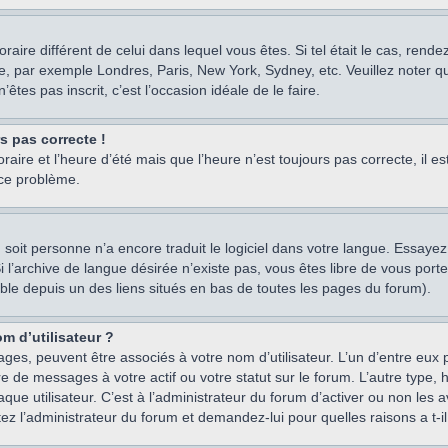
oraire différent de celui dans lequel vous êtes. Si tel était le cas, rend
e, par exemple Londres, Paris, New York, Sydney, etc. Veuillez noter q
’êtes pas inscrit, c’est l’occasion idéale de le faire.
rs pas correcte !
raire et l’heure d’été mais que l’heure n’est toujours pas correcte, il e
 ce problème.
um, soit personne n’a encore traduit le logiciel dans votre langue. Essay
 Si l’archive de langue désirée n’existe pas, vous êtes libre de vous po
ssible depuis un des liens situés en bas de toutes les pages du forum).
m d’utilisateur ?
ages, peuvent être associés à votre nom d’utilisateur. L’un d’entre eu
re de messages à votre actif ou votre statut sur le forum. L’autre type
e utilisateur. C’est à l’administrateur du forum d’activer ou non les a
tez l’administrateur du forum et demandez-lui pour quelles raisons a t-il