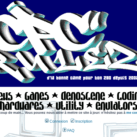
coup de main... Vous pouvez nous aider à mettre ce site à jour: n'hésitez pas à
me con
Connexion
Inscription
FAQ