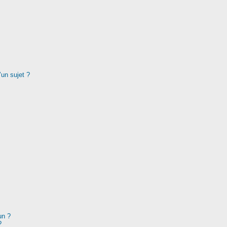
’un sujet ?
un ?
?