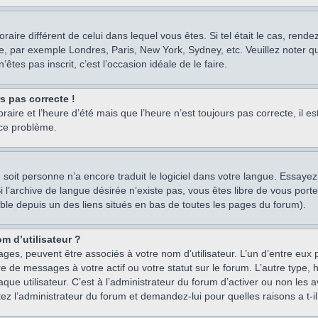
oraire différent de celui dans lequel vous êtes. Si tel était le cas, rend
e, par exemple Londres, Paris, New York, Sydney, etc. Veuillez noter q
’êtes pas inscrit, c’est l’occasion idéale de le faire.
rs pas correcte !
raire et l’heure d’été mais que l’heure n’est toujours pas correcte, il e
 ce problème.
um, soit personne n’a encore traduit le logiciel dans votre langue. Essay
 Si l’archive de langue désirée n’existe pas, vous êtes libre de vous po
ssible depuis un des liens situés en bas de toutes les pages du forum).
m d’utilisateur ?
ages, peuvent être associés à votre nom d’utilisateur. L’un d’entre eu
re de messages à votre actif ou votre statut sur le forum. L’autre type
e utilisateur. C’est à l’administrateur du forum d’activer ou non les a
tez l’administrateur du forum et demandez-lui pour quelles raisons a t-il