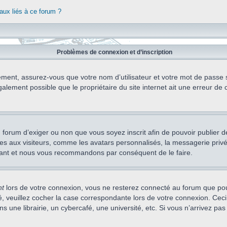
aux liés à ce forum ?
Problèmes de connexion et d’inscription
ement, assurez-vous que votre nom d’utilisateur et votre mot de passe soi
alement possible que le propriétaire du site internet ait une erreur de c
 du forum d’exiger ou non que vous soyez inscrit afin de pouvoir publie
s aux visiteurs, comme les avatars personnalisés, la messagerie privée,
nstant et nous vous recommandons par conséquent de le faire.
nt
lors de votre connexion, vous ne resterez connecté au forum que pou
cté, veuillez cocher la case correspondante lors de votre connexion. C
 une librairie, un cybercafé, une université, etc. Si vous n’arrivez pas 