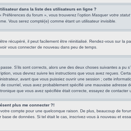
isateur dans la liste des utilisateurs en ligne ?
 « Préférences du forum », vous trouverez l’option
Masquer votre statut 
me. Vous serez compté(e) comme étant un utilisateur invisible.
re récupéré, il peut facilement être réinitialisé. Rendez-vous sur la 
ouvoir vous connecter de nouveau dans peu de temps.
 passe. S’ils sont corrects, alors une des deux choses suivantes a pu s’
iption, vous devrez suivre les instructions que vous avez reçues. Cert
istrateur, avant que vous puissiez ouvrir une session ; cette information
s de courriel, vous avez probablement spécifié une mauvaise adresse de c
ectronique que vous avez spécifiée était correcte, essayez de contacter 
présent plus me connecter ?!
mé votre compte pour une quelconque raison. De plus, beaucoup de forum
eur base de données. Si tel était le cas, inscrivez-vous à nouveau et ess